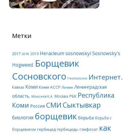
Метки
Heracleum sosnowskyi
Sosnowsky's
2017
2019
2018
Борщевик
Hogweed.
Сосновского
Интернет.
Геополотно
Коми
Ленинградская
Коми АССР
Кавказ
Латвия
Республика
область.
Москва
РБК
Моисеев К.А.
Сыктывкар
СМИ
Коми
Россия
борщевик
биология
борьба
борьба с
как
гербицид
гербициды
глифосат
борщевиком