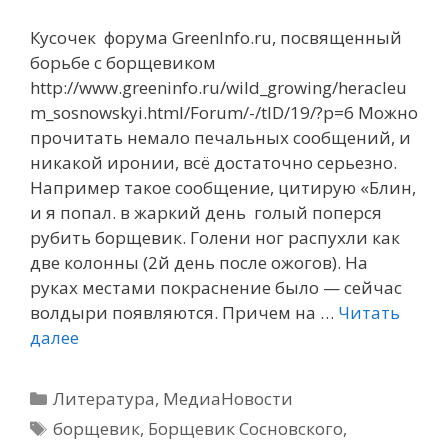
Кусочек форума GreenInfo.ru, посвященный
борьбе с борщевиком
http://www.greeninfo.ru/wild_growing/heracleu
m_sosnowskyi.html/Forum/-/tID/19/?p=6 Можно
прочитать немало печальных сообщений, и
никакой иронии, всё достаточно серьезно.
Например такое сообщение, цитирую «Блин,
и я попал. в жаркий день голый поперся
рубить борщевик. Голени ног распухли как
две колонны (2й день после ожогов). На
руках местами покраснение было — сейчас
волдыри появляются. Причем на …
Читать
далее
Рубрики
Литература
,
МедиаНовости
Метки
борщевик
,
Борщевик Сосновского
,