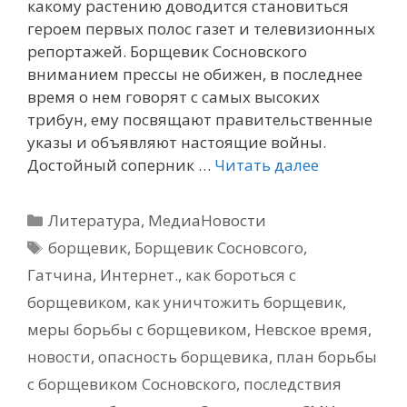
какому растению доводится становиться
героем первых полос газет и телевизионных
репортажей. Борщевик Сосновского
вниманием прессы не обижен, в последнее
время о нем говорят с самых высоких
трибун, ему посвящают правительственные
указы и объявляют настоящие войны.
Достойный соперник …
Читать далее
Рубрики
Литература
,
МедиаНовости
Метки
борщевик
,
Борщевик Сосновсого
,
Гатчина
,
Интернет.
,
как бороться с
борщевиком
,
как уничтожить борщевик
,
меры борьбы с борщевиком
,
Невское время
,
новости
,
опасность борщевика
,
план борьбы
с борщевиком Сосновского
,
последствия