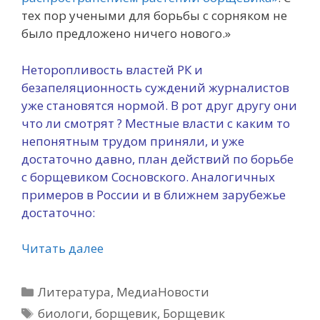
тех пор учеными для борьбы с сорняком не
было предложено ничего нового.»
Неторопливость властей РК и
безапеляционность суждений журналистов
уже становятся нормой. В рот друг другу они
что ли смотрят ? Местные власти с каким то
непонятным трудом приняли, и уже
достаточно давно, план действий по борьбе
с борщевиком Сосновского. Аналогичных
примеров в России и в ближнем зарубежье
достаточно:
Читать далее
Рубрики
Литература
,
МедиаНовости
Метки
биологи
,
борщевик
,
Борщевик