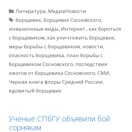
Рубрики
Литература
,
МедиаНовости
Метки
борщевик
,
Борщевик Сосновского
,
инвазионные виды
,
Интернет.
,
как бороться
с борщевиком
,
как уничтожить борщевик
,
меры борьбы с борщевиком
,
новости
,
опасность борщевика
,
план борьбы с
борщевиком Сосновского
,
последствия
ожогов от борщевика Сосновского
,
СМИ
,
Черная книга флоры Средней России
,
ядовитый борщевик
Ученые СПбГУ объявили бой
сорнякам