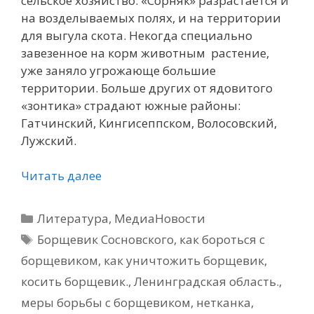
сельское хозяйство. «Сорняк» разрастается и
на возделываемых полях, и на территории
для выгула скота. Некогда специально
завезенное на корм животным растение,
уже заняло угрожающе большие
территории. Больше других от ядовитого
«зонтика» страдают южные районы:
Гатчинский, Кингисеппском, Волосовский,
Лужский.
Читать далее
Рубрики
Литература
,
МедиаНовости
Метки
Борщевик Сосновского
,
как бороться с
борщевиком
,
как уничтожить борщевик
,
косить борщевик.
,
Ленинградская область.
,
меры борьбы с борщевиком
,
нетканка
,