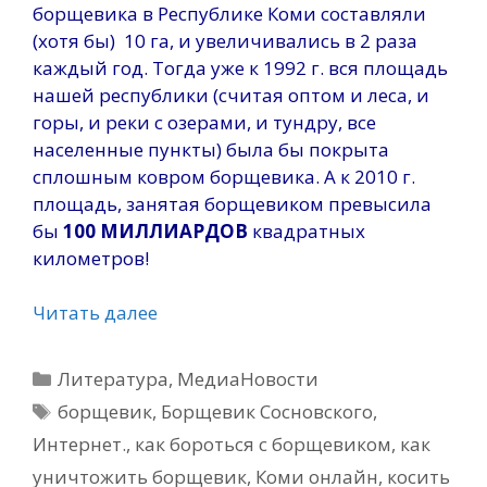
борщевика в Республике Коми составляли
(хотя бы) 10 га, и увеличивались в 2 раза
каждый год. Тогда уже к 1992 г. вся площадь
нашей республики (считая оптом и леса, и
горы, и реки с озерами, и тундру, все
населенные пункты) была бы покрыта
сплошным ковром борщевика. А к 2010 г.
площадь, занятая борщевиком превысила
бы
100 МИЛЛИАРДОВ
квадратных
километров!
Читать далее
Рубрики
Литература
,
МедиаНовости
Метки
борщевик
,
Борщевик Сосновского
,
Интернет.
,
как бороться с борщевиком
,
как
уничтожить борщевик
,
Коми онлайн
,
косить