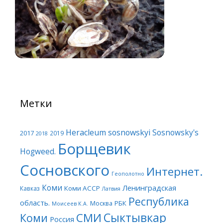
Метки
Heracleum sosnowskyi
Sosnowsky's
2017
2019
2018
Борщевик
Hogweed.
Сосновского
Интернет.
Геополотно
Коми
Ленинградская
Коми АССР
Кавказ
Латвия
Республика
область.
Москва
РБК
Моисеев К.А.
Сыктывкар
СМИ
Коми
Россия