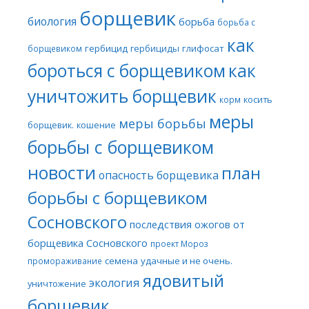
борщевик
биология
борьба
борьба с
как
гербицид
гербициды
глифосат
борщевиком
бороться с борщевиком
как
уничтожить борщевик
косить
корм
меры
меры борьбы
борщевик.
кошение
борьбы с борщевиком
новости
план
опасность борщевика
борьбы с борщевиком
Сосновского
последствия ожогов от
борщевика Сосновского
проект Мороз
семена
удачные и не очень.
промораживание
ядовитый
экология
уничтожение
борщевик