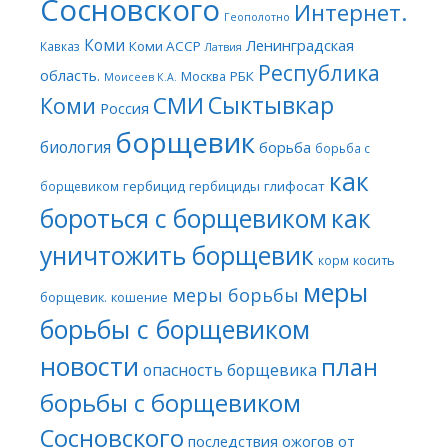
Сосновского
Интернет.
Геополотно
Коми
Ленинградская
Коми АССР
Кавказ
Латвия
Республика
область.
Москва
РБК
Моисеев К.А.
Сыктывкар
СМИ
Коми
Россия
борщевик
биология
борьба
борьба с
как
гербицид
гербициды
глифосат
борщевиком
бороться с борщевиком
как
уничтожить борщевик
косить
корм
меры
меры борьбы
борщевик.
кошение
борьбы с борщевиком
новости
план
опасность борщевика
борьбы с борщевиком
Сосновского
последствия ожогов от