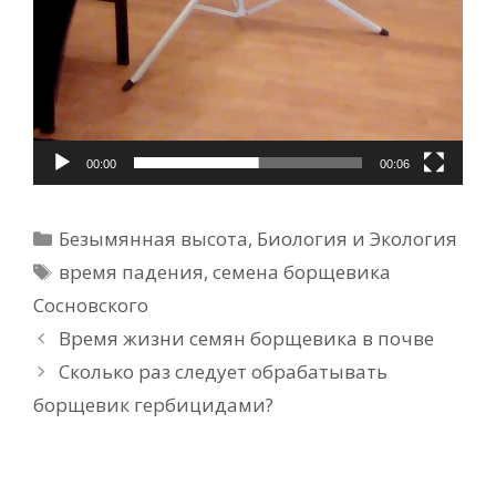
00:00
00:06
Рубрики
Безымянная высота
,
Биология и Экология
Метки
время падения
,
семена борщевика
Сосновского
Время жизни семян борщевика в почве
Сколько раз следует обрабатывать
борщевик гербицидами?