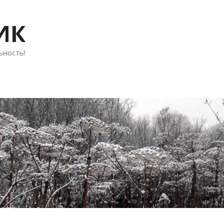
ИК
ьность!