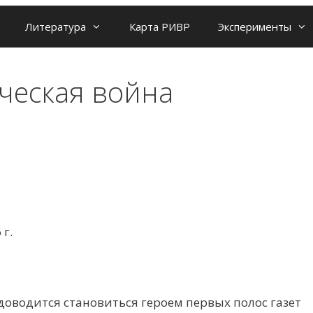
Литература
Карта РИВР
Эксперименты
ческая война
 г.
доводится становиться героем первых полос газет