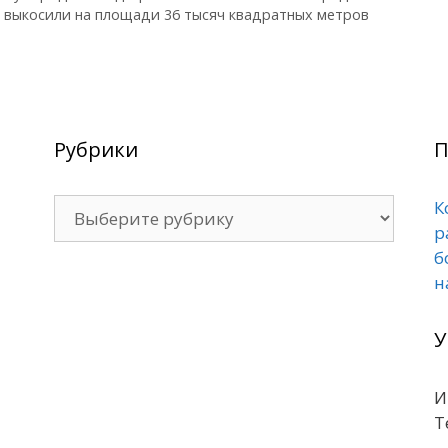
 выкосили на площади 36 тысяч квадратных метров
Рубрики
П
Рубрики
К
р
б
н
У
И
Т