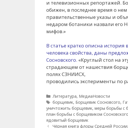
и телевизионных репортажей. Б
обижен, в последнее время о нем
правительственные указы и объ
недаром ботаники назвали его H
мифов. »
В статье кратко описна история 
человека свойства, даны предл
Сосновского.
«Круглый стол на эт
страдающем от нашествия борщев
полях СЗНИИСХ,
проводились эксперименты по р
Рубрики
Литература
,
МедиаНовости
Метки
борщевик
,
Борщевик Сосновсого
,
Га
уничтожить борщевик
,
меры борьбы с
план борьбы с борщевиком Сосновског
ядовитый борщевик
Чёрная книга флоры Средней России