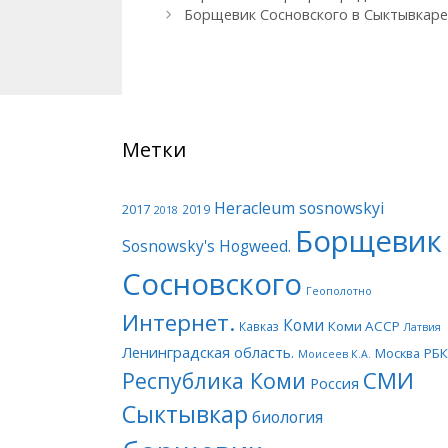
Борщевик Сосновского в Сыктывкаре
Метки
Heracleum sosnowskyi
2017
2019
2018
Борщевик
Sosnowsky's Hogweed.
Сосновского
Геополотно
Интернет.
Коми
Коми АССР
Кавказ
Латвия
Ленинградская область.
Москва
РБК
Моисеев К.А.
СМИ
Республика Коми
Россия
Сыктывкар
биология