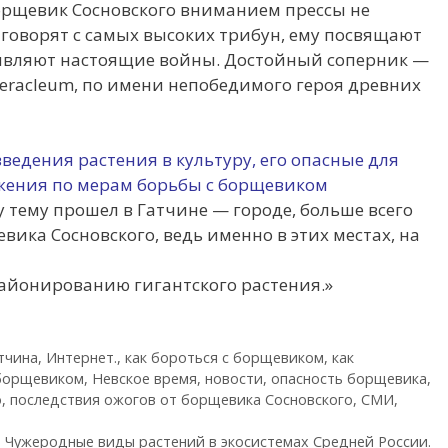
орщевик Сосновского вниманием прессы не
 говорят с самых высоких трибун, ему посвящают
являют настоящие войны. Достойный соперник —
eracleum, по имени непобедимого героя древних
введения растения в культуру, его опасные для
ожения по мерам борьбы с борщевиком
у тему прошел в Гатчине — городе, больше всего
ика Сосновского, ведь именно в этих местах, на
айонированию гигантского растения.»
тчина
,
Интернет.
,
как бороться с борщевиком
,
как
 борщевиком
,
Невское время
,
новости
,
опасность борщевика
,
о
,
последствия ожогов от борщевика Сосновского
,
СМИ
,
. Чужеродные виды растений в экосистемах Средней России.