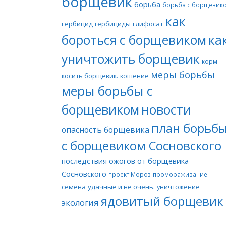
борщевик
борьба
борьба с борщевик
как
гербицид
гербициды
глифосат
бороться с борщевиком
ка
уничтожить борщевик
корм
меры борьбы
косить борщевик.
кошение
меры борьбы с
борщевиком
новости
план борьб
опасность борщевика
с борщевиком Сосновского
последствия ожогов от борщевика
Сосновского
проект Мороз
промораживание
семена
удачные и не очень.
уничтожение
ядовитый борщевик
экология