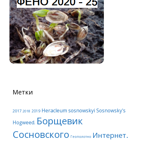
Метки
Heracleum sosnowskyi
Sosnowsky's
2017
2019
2018
Борщевик
Hogweed.
Сосновского
Интернет.
Геополотно