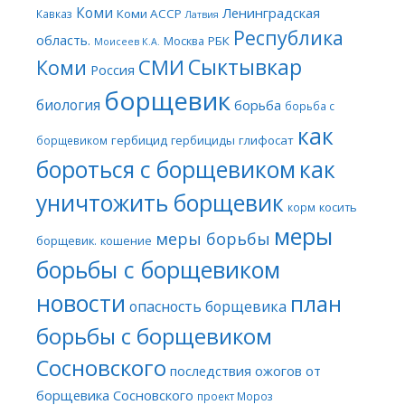
Коми
Ленинградская
Коми АССР
Кавказ
Латвия
Республика
область.
Москва
РБК
Моисеев К.А.
Сыктывкар
СМИ
Коми
Россия
борщевик
биология
борьба
борьба с
как
гербицид
гербициды
глифосат
борщевиком
бороться с борщевиком
как
уничтожить борщевик
косить
корм
меры
меры борьбы
борщевик.
кошение
борьбы с борщевиком
новости
план
опасность борщевика
борьбы с борщевиком
Сосновского
последствия ожогов от
борщевика Сосновского
проект Мороз