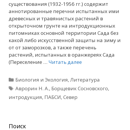
существования (1932-1956 гг.) содержит
аннотированные перечни испытанных ими
древесных и травянистых растений в
открыточном грунте на интродукционных
питомниках основной территории Сада без
какой либо искусственной защиты на зиму и
от от заморозков, а также перечень
растений, испытанных в оранжереях Сада
(Переселение …
Читать далее
Рубрики
Биология и Экология
,
Литература
Метки
Аврорин Н. А.
,
Борщевик Сосновского
,
интродукция
,
ПАБСИ
,
Север
Поиск