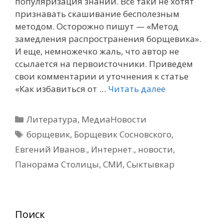
популяризация знаний. Всё таки не хотят
признавать скашивание бесполезным
методом. Осторожно пишут — «Метод
замедления распространения борщевика».
И еще, немножечко жаль, что автор не
ссылается на первоисточники. Приведем
свои комментарии и уточнения к статье
«Как избавиться от …
Читать далее
Рубрики
Литература
,
МедиаНовости
Метки
борщевик
,
Борщевик Сосновского
,
Евгений Иванов.
,
Интернет.
,
новости
,
Панорама Столицы
,
СМИ
,
Сыктывкар
Поиск