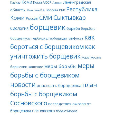
Коми
Ленинградская
Коми АССР
Кавказ
Латвия
Республика
область.
Москва
РБК
Моисеев К.А.
Сыктывкар
СМИ
Коми
Россия
борщевик
биология
борьба
борьба с
как
гербицид
гербициды
глифосат
борщевиком
бороться с борщевиком
как
уничтожить борщевик
косить
корм
меры
меры борьбы
борщевик.
кошение
борьбы с борщевиком
новости
план
опасность борщевика
борьбы с борщевиком
Сосновского
последствия ожогов от
борщевика Сосновского
проект Мороз