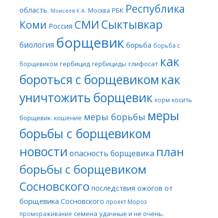
Республика
область.
Москва
РБК
Моисеев К.А.
Сыктывкар
СМИ
Коми
Россия
борщевик
биология
борьба
борьба с
как
гербицид
гербициды
глифосат
борщевиком
бороться с борщевиком
как
уничтожить борщевик
косить
корм
меры
меры борьбы
борщевик.
кошение
борьбы с борщевиком
новости
план
опасность борщевика
борьбы с борщевиком
Сосновского
последствия ожогов от
борщевика Сосновского
проект Мороз
семена
удачные и не очень.
промораживание