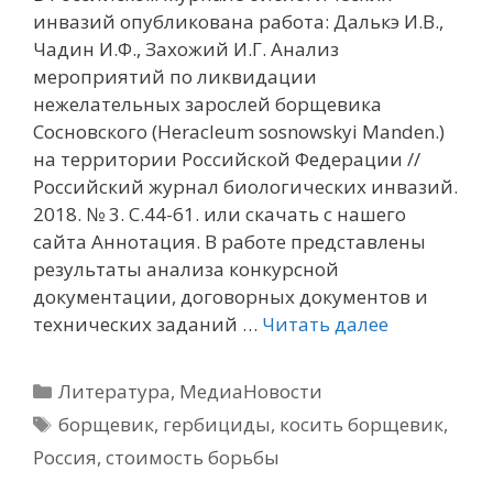
инвазий опубликована работа: Далькэ И.В.,
Чадин И.Ф., Захожий И.Г. Анализ
мероприятий по ликвидации
нежелательных зарослей борщевика
Сосновского (Heracleum sosnowskyi Manden.)
на территории Российской Федерации //
Российский журнал биологических инвазий.
2018. № 3. С.44-61. или скачать с нашего
сайта Аннотация. В работе представлены
результаты анализа конкурсной
документации, договорных документов и
технических заданий …
Читать далее
Рубрики
Литература
,
МедиаНовости
Метки
борщевик
,
гербициды
,
косить борщевик
,
Россия
,
стоимость борьбы