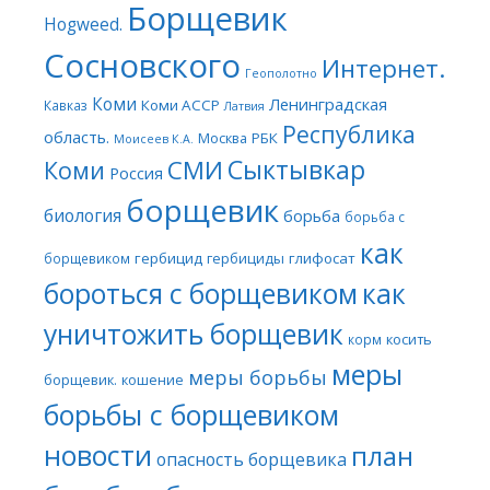
Борщевик
Hogweed.
Сосновского
Интернет.
Геополотно
Коми
Ленинградская
Коми АССР
Кавказ
Латвия
Республика
область.
Москва
РБК
Моисеев К.А.
Сыктывкар
СМИ
Коми
Россия
борщевик
биология
борьба
борьба с
как
гербицид
гербициды
глифосат
борщевиком
бороться с борщевиком
как
уничтожить борщевик
косить
корм
меры
меры борьбы
борщевик.
кошение
борьбы с борщевиком
новости
план
опасность борщевика