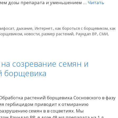
ием дозы препарата и уменьшением …
Читать
лифосат
,
дыхание
,
Интернет.
,
как бороться с борщевиком
,
как
 борщевиком
,
новости
,
размер растений
,
Раундап ВР
,
СМИ
,
 на созревание семян и
й борщевика
 Обработка растений борщевика Сосновского в фазу
ия гербицидом приводит к отмиранию
разрушению семян в в соцветиях. Мы
ом Раундап ВР в дозе 48 мл препарата на 1 л