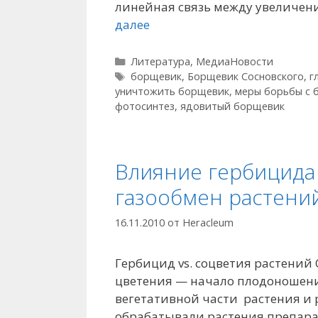
линейная связь между увеличен
далее
Рубрики
Литература
,
МедиаНовости
Метки
борщевик
,
Борщевик Сосновского
,
г
уничтожить борщевик
,
меры борьбы с
фотосинтез
,
ядовитый борщевик
Влияние гербицида
газообмен растени
16.11.2010
от
Heracleum
Гербицид vs. соцветия растений
цветения — начало плодоношен
вегетативной части растения и 
обрабатывали растения препарат