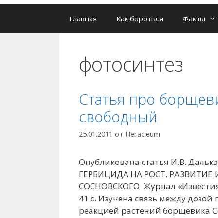
Главная
Как бороться
Факты
фотосинтез
Статья про борщеви
свободный
25.01.2011
от
Heracleum
Опубликована статья И.В. Дал
ГЕРБИЦИДА НА РОСТ, РАЗВИТИ
СОСНОВСКОГО Журнал «Известия К
41 с. Изучена связь между дозо
реакцией растений борщевика Сос