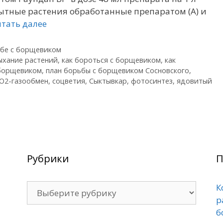
пытные растения обработанные препаратом (А) и
тать далее
бе с борщевиком
ыхание растений
,
как бороться с борщевиком
,
как
 борщевиком
,
план борьбы с борщевиком Сосновского
,
О2-газообмен
,
соцветия
,
Сыктывкар
,
фотосинтез
,
ядовитый
Рубрики
П
Рубрики
К
р
б