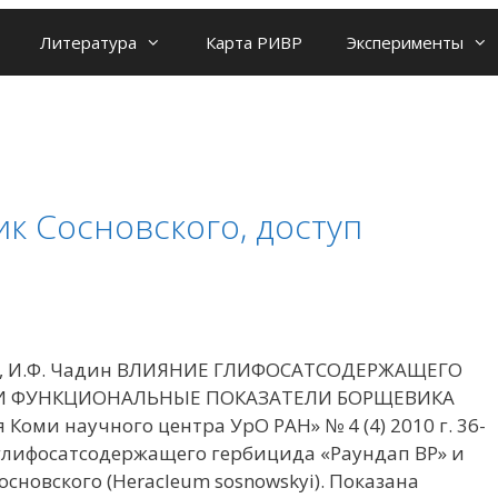
Литература
Карта РИВР
Эксперименты
к Сосновского, доступ
ькэ, И.Ф. Чадин ВЛИЯНИЕ ГЛИФОСАТСОДЕРЖАЩЕГО
Е И ФУНКЦИОНАЛЬНЫЕ ПОКАЗАТЕЛИ БОРЩЕВИКА
оми научного центра УрО РАН» № 4 (4) 2010 г. 36-
й глифосатсодержащего гербицида «Раундап ВР» и
новского (Heracleum sosnowskyi). Показана