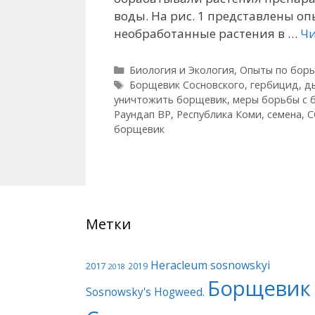
воды. На рис. 1 представлены о
необработанные растения в …
Чи
Рубрики
Биология и Экология
,
Опыты по борь
Метки
Борщевик Сосновского
,
гербицид
,
д
уничтожить борщевик
,
меры борьбы с
Раундап ВР
,
Республика Коми
,
семена
,
С
борщевик
Метки
Heracleum sosnowskyi
2017
2019
2018
Борщевик
Sosnowsky's Hogweed.