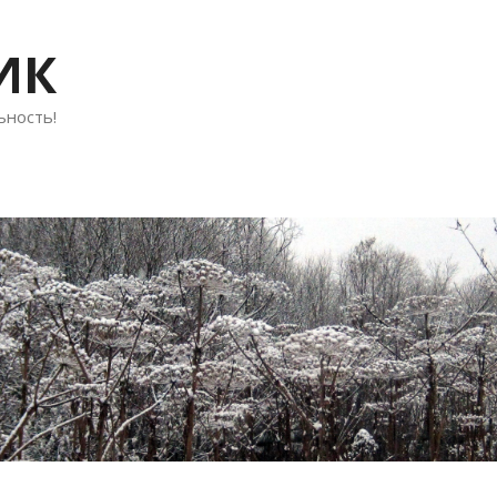
ИК
ьность!