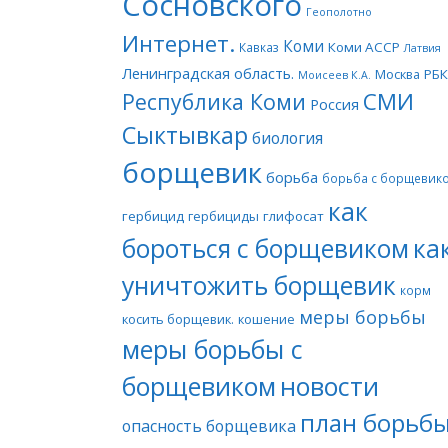
Сосновского
Геополотно
Интернет.
Коми
Коми АССР
Кавказ
Латвия
Ленинградская область.
Москва
РБК
Моисеев К.А.
СМИ
Республика Коми
Россия
Сыктывкар
биология
борщевик
борьба
борьба с борщевик
как
гербицид
гербициды
глифосат
бороться с борщевиком
ка
уничтожить борщевик
корм
меры борьбы
косить борщевик.
кошение
меры борьбы с
борщевиком
новости
план борьб
опасность борщевика