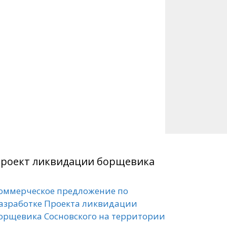
роект ликвидации борщевика
оммерческое предложение по
азработке Проекта ликвидации
орщевика Сосновского на территории