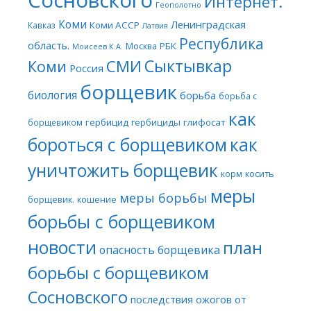
Интернет.
Геополотно
Коми
Ленинградская
Коми АССР
Кавказ
Латвия
Республика
область.
Москва
РБК
Моисеев К.А.
Сыктывкар
СМИ
Коми
Россия
борщевик
биология
борьба
борьба с
как
гербицид
гербициды
глифосат
борщевиком
бороться с борщевиком
как
уничтожить борщевик
косить
корм
меры
меры борьбы
борщевик.
кошение
борьбы с борщевиком
новости
план
опасность борщевика
борьбы с борщевиком
Сосновского
последствия ожогов от