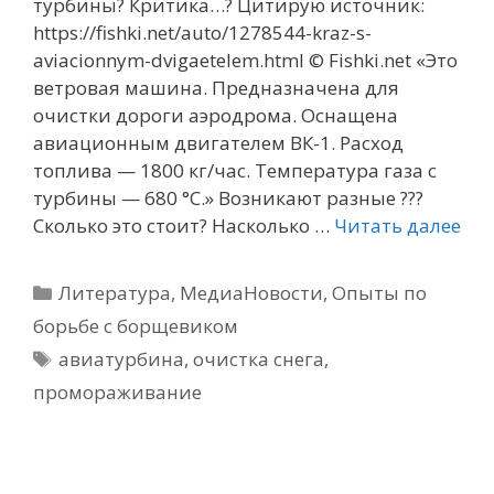
турбины? Критика…? Цитирую источник:
https://fishki.net/auto/1278544-kraz-s-
aviacionnym-dvigaetelem.html © Fishki.net «Это
ветровая машина. Предназначена для
очистки дороги аэродрома. Оснащена
авиационным двигателем ВК-1. Расход
топлива — 1800 кг/час. Температура газа с
турбины — 680 °С.» Возникают разные ???
Сколько это стоит? Насколько …
Читать далее
Рубрики
Литература
,
МедиаНовости
,
Опыты по
борьбе с борщевиком
Метки
авиатурбина
,
очистка снега
,
промораживание