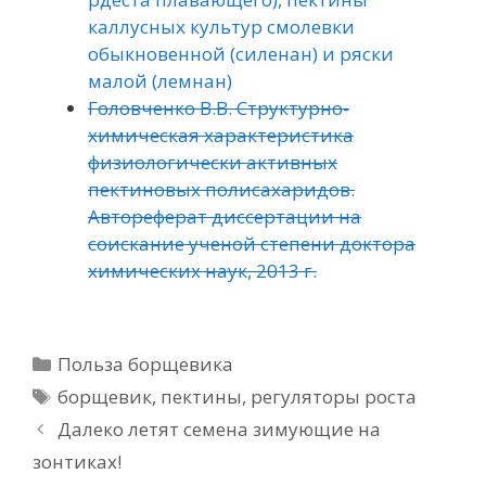
каллусных культур смолевки
обыкновенной (силенан) и ряски
малой (лемнан)
Головченко В.В. Структурно-
химическая характеристика
физиологически активных
пектиновых полисахаридов.
Автореферат диссертации на
соискание ученой степени доктора
химических наук, 2013 г.
Рубрики
Польза борщевика
Метки
борщевик
,
пектины
,
регуляторы роста
Далеко летят семена зимующие на
зонтиках!