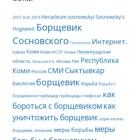
Heracleum sosnowskyi
Sosnowsky's
2017
2019
2018
Борщевик
Hogweed.
Сосновского
Интернет.
Геополотно
Коми
Ленинградская
Коми АССР
Кавказ
Латвия
Республика
область.
Москва
РБК
Моисеев К.А.
Сыктывкар
СМИ
Коми
Россия
борщевик
биология
борьба
борьба с
как
гербицид
гербициды
глифосат
борщевиком
бороться с борщевиком
как
уничтожить борщевик
косить
корм
меры
меры борьбы
борщевик.
кошение