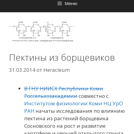
Меню
Пектины из борщевиков
31.03.2014
от
Heracleum
В ГНУ НИИСХ Республики Коми
Россельхозакадемии
совместно с
Институтом физиологии Коми НЦ УрО
РАН
начаты исследования по влиянию
пектина из растений борщевика
Сосновского на рост и развитие
картофеля и овощей открытого грунта