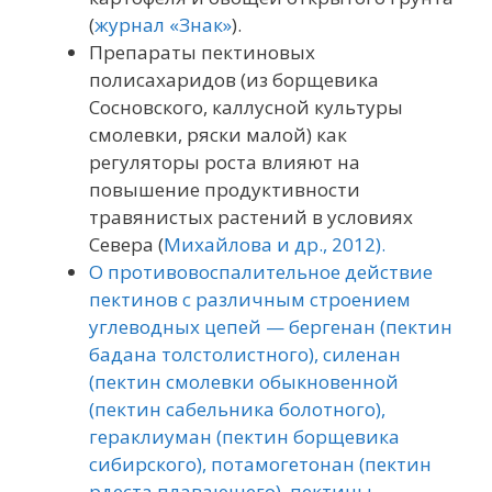
(
журнал «Знак»
).
Препараты пектиновых
полисахаридов (из борщевика
Сосновского, каллусной культуры
смолевки, ряски малой) как
регуляторы роста влияют на
повышение продуктивности
травянистых растений в условиях
Севера (
Михайлова и др., 2012).
О противовоспалительное действие
пектинов с различным строением
углеводных цепей — бергенан (пектин
бадана толстолистного), силенан
(пектин смолевки обыкновенной
(пектин сабельника болотного),
гераклиуман (пектин борщевика
сибирского), потамогетонан (пектин
рдеста плавающего), пектины