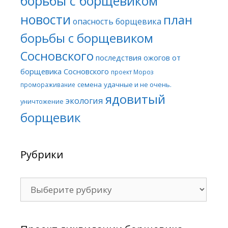
борьбы с борщевиком
новости
план
опасность борщевика
борьбы с борщевиком
Сосновского
последствия ожогов от
борщевика Сосновского
проект Мороз
семена
удачные и не очень.
промораживание
ядовитый
экология
уничтожение
борщевик
Рубрики
Рубрики