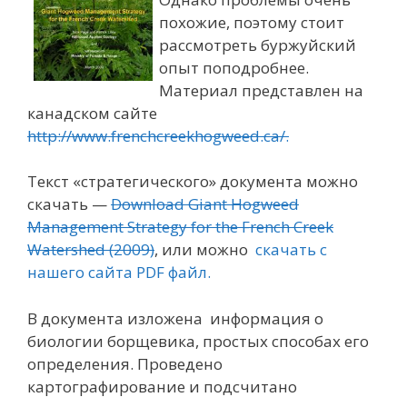
похожие, поэтому стоит
рассмотреть буржуйский
опыт поподробнее.
Материал представлен на
канадском сайте
http://www.frenchcreekhogweed.ca/.
Текст «стратегического» документа можно
скачать —
Download Giant Hogweed
Management Strategy for the French Creek
Watershed (2009)
, или можно
скачать с
нашего сайта PDF файл.
В документа изложена информация о
биологии борщевика, простых способах его
определения. Проведено
картографирование и подсчитано