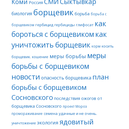
Сыктывкар
СМИ
Коми
Россия
борщевик
биология
борьба
борьба с
как
гербицид
гербициды
глифосат
борщевиком
бороться с борщевиком
как
уничтожить борщевик
косить
корм
меры
меры борьбы
борщевик.
кошение
борьбы с борщевиком
новости
план
опасность борщевика
борьбы с борщевиком
Сосновского
последствия ожогов от
борщевика Сосновского
проект Мороз
семена
удачные и не очень.
промораживание
ядовитый
экология
уничтожение