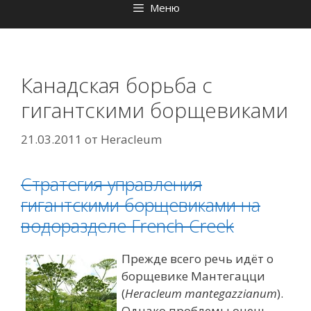
Меню
Канадская борьба с
гигантскими борщевиками
21.03.2011
от
Heracleum
Стратегия управления
гигантскими борщевиками на
водоразделе French Creek
Прежде всего речь идёт о
борщевике Мантегацци
(
Heracleum mantegazzianum
).
Однако проблемы очень