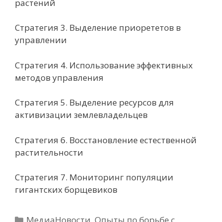
растений
Стратегия 3
. Выделение приорететов в
управлении
Стратегия 4
.
Использование эффективных
методов
управления
Стратегия 5
.
Выделение ресурсов для
активизации землевладельцев
Стратегия 6
.
Восстановление
естественной
растительности
Стратегия 7
.
Мониторинг
популяции
гигантских борщевиков
Рубрики
МедиаНовости
,
Опыты по борьбе с