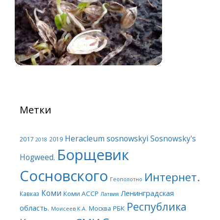
Метки
Heracleum sosnowskyi
Sosnowsky's
2017
2019
2018
Борщевик
Hogweed.
Сосновского
Интернет.
Геополотно
Коми
Ленинградская
Коми АССР
Кавказ
Латвия
Республика
область.
Москва
РБК
Моисеев К.А.