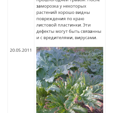
за
морозка у некоторых
растен
и
й хорошо в
и
дны
поврежден
и
я по краю
л
и
стовой пласт
и
нк
и
. Эти
дефекты могут быть свя
за
нны
и с вред
и
телям
и
, в
и
русам
и
.
20.05.2011