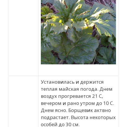
Установ
и
лась
и
держится
теплая майская погода. Днем
воздух прогревается 21 С,
вечером
и
рано утром до 10 С.
Днем ясно. Борщев
и
к актвно
подрастает. Высота некоторых
особей до 30 см.