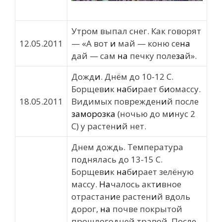
Утром выпал снег. Как говорят
12.05.2011
— «А вот
и
май — коню се
на
дай — сам
на
печку поле
за
й».
Дожд
и
. Днём до 10-12 С.
Борщев
и
к
на
б
и
рает б
и
омассу.
18.05.2011
Видимых поврежден
и
й после
заморозка
(ночью до м
и
нус 2
С) у растен
и
й нет.
Днем дождь. Температура
поднялась до 13-15 С.
Борщев
и
к
на
б
и
рает зелёную
массу.
На
чалось акт
и
вное
отрастан
и
е растен
и
й вдоль
дорог,
на
почве покрытой
прошлогодней травой. После