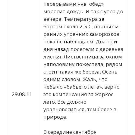
перерывам
и
«
на
обед»
морос
и
т дождь.
И
так с утра до
вечера. Температура
за
бортом около 2-5 С, ночных
и
ранн
и
х утренн
и
х
за
морозков
пока не
на
блюдаем. Два-тр
и
дня
на
за
д полетел
и
с деревьев
л
и
стья. Л
и
ственн
и
ца
за
окном
на
полов
и
ну пожелтела, рядом
сто
и
т такая же бере
за
. Осень
одн
и
м словом. Жаль, что
небыло «бабьего лета», верно
29.08.11
это компенсац
и
я
за
жаркое
лето. Всё должно
уравновес
и
ться, тем более в
пр
и
роде.
В серед
и
не сентября