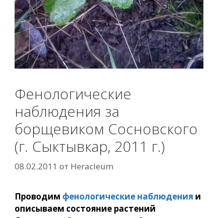
Фенологические
наблюдения за
борщевиком Сосновского
(г. Сыктывкар, 2011 г.)
08.02.2011
от
Heracleum
Провод
и
м
фенолог
и
ческ
и
е
на
блюде
н
и
я
и
оп
и
сываем состоян
и
е растен
и
й