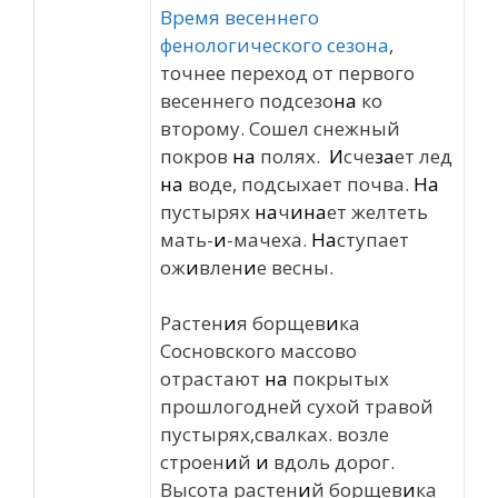
Время весеннего
фенологи
ческого сезона
,
точнее переход от первого
весеннего подсезо
на
ко
второму. Сошел снежный
покров
на
полях.
И
сче
за
ет лед
на
воде, подсыхает почва.
На
пустырях
на
ч
и
на
ет желтеть
мать-
и
-мачеха.
На
ступает
ож
и
влен
и
е весны.
Растен
и
я борщев
и
ка
Сосновского массово
отрастают
на
покрытых
прошлогодней сухой травой
пустырях,свалках. возле
строен
и
й
и
вдоль дорог.
Высота растен
и
й борщев
и
ка