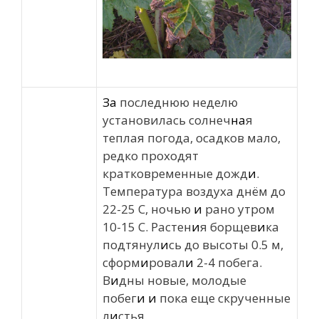
За
последнюю неделю
установилась солнеч
на
я
теплая погода, осадков мало,
редко проходят
кратковременные дожд
и
.
Температура воздуха днём до
22-25 С, ночью
и
рано утром
10-15 С. Растен
и
я борщев
и
ка
подтянул
и
сь до высоты 0.5 м,
сформ
и
ровал
и
2-4 побега.
В
и
дны новые, молодые
побег
и
и
пока еще скрученные
л
и
стья.