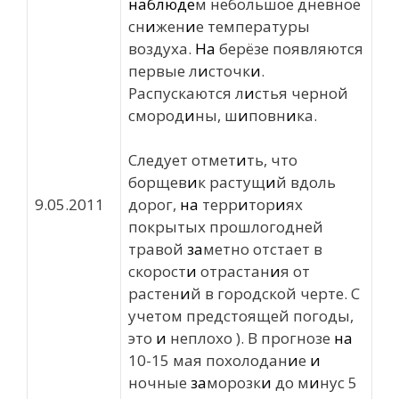
на
блюде
м небольшое дневное
сн
и
жен
и
е температуры
воздуха.
На
берёзе появляются
первые л
и
сточк
и
.
Распускаются л
и
стья черной
смород
и
ны, ш
и
повн
и
ка.
Следует отмет
и
ть, что
борщев
и
к растущ
и
й вдоль
9.05.2011
дорог,
на
терр
и
тор
и
ях
покрытых прошлогодней
травой
за
метно отстает в
скорост
и
отрастан
и
я от
растен
и
й в городской черте. С
учетом предстоящей погоды,
это
и
неплохо ). В прогнозе
на
10-15 мая похолодан
и
е
и
ночные
за
морозк
и
до м
и
нус 5