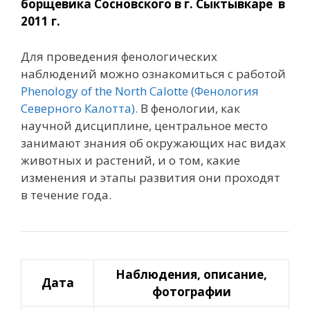
борщев
и
ка Сосновского в г. Сыктывкаре в
2011 г.
Для проведения фенологических
наблюдений можно ознакомиться с работой
Phenology of the North Calotte (Фенология
Северного Калотта).
В фенологии, как
научной дисциплине, центральное место
занимают знания об окружающих нас видах
животных и растений, и о том, какие
изменения и этапы развития они проходят
в течение года.
На
блюде
н
и
я
, оп
и
сан
и
е,
Дата
фотографии