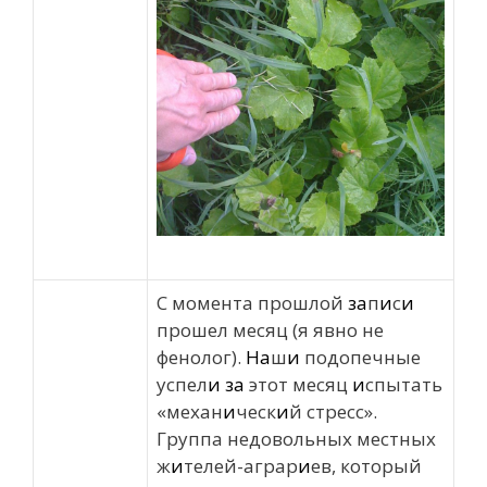
С момента прошлой
за
п
и
с
и
прошел месяц (я явно не
фенолог).
На
ш
и
подопечные
успел
и
за
этот месяц
и
спытать
«механ
и
ческ
и
й стресс».
Группа недовольных местных
ж
и
телей-аграр
и
ев, который