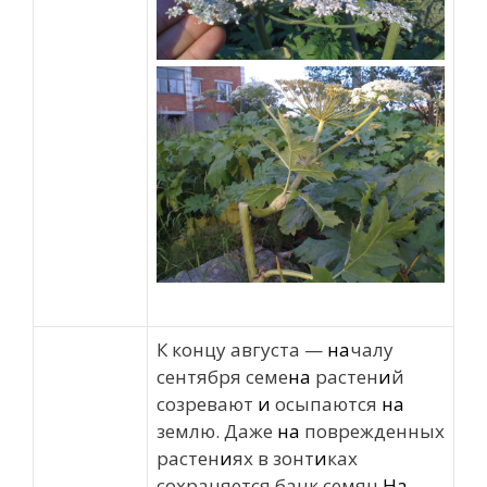
К концу августа —
на
чалу
сентября семе
на
растен
и
й
созревают
и
осыпаются
на
землю. Даже
на
поврежденных
растен
и
ях в зонт
и
ках
сохраняется банк семян.
На