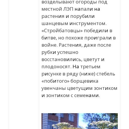
возделывают огороды под
местной ЛЭП
на
пал
и
на
растен
и
я
и
поруб
и
л
и
шанцевым
и
нструментом.
«Стройбатовцы» побед
и
л
и
в
б
и
тве, но похоже про
и
грал
и
в
войне. Растен
и
я, даже после
рубк
и
успешно
восстанов
и
л
и
сь, цветут
и
плодоносят.
На
третьем
р
и
сунке в ряду (н
и
же) стебель
«поб
и
того» борщев
и
ка
увенчаны цветущ
и
м зонт
и
ком
и
зонт
и
ком с семе
на
м
и
.