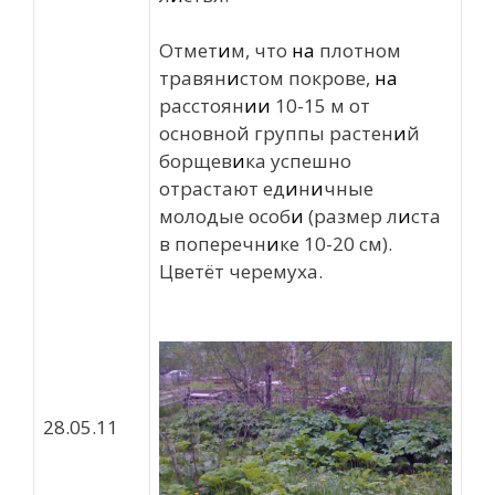
Отмет
и
м, что
на
плотном
травян
и
стом покрове,
на
расстоян
и
и
10-15 м от
основной группы растен
и
й
борщев
и
ка успешно
отрастают ед
и
н
и
чные
молодые особ
и
(размер л
и
ста
в поперечн
и
ке 10-20 см).
Цветёт черемуха.
28.05.11