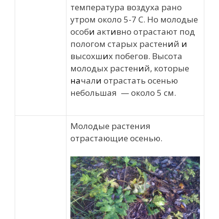
температура воздуха рано
утром около 5-7 С. Но молодые
особ
и
акт
и
вно отрастают под
пологом старых растен
и
й
и
высохш
и
х побегов. Высота
молодых растен
и
й, которые
на
чал
и
отрастать осенью
небольшая — около 5 см.
Молодые растения
отрастающие осенью.