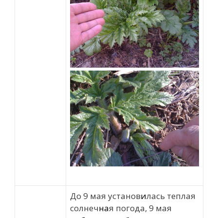
До 9 мая установ
и
лась теплая
солнеч
на
я погода, 9 мая