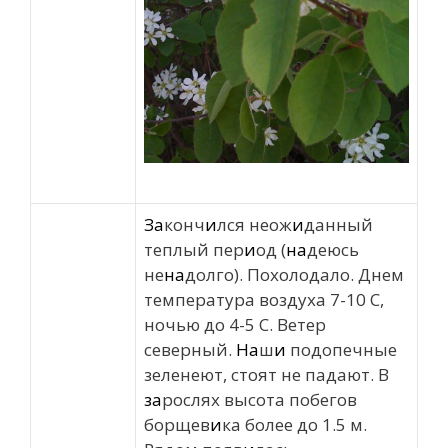
За
конч
и
лся неож
и
данный
теплый пер
и
од (
на
деюсь
не
на
долго). Похолодало. Днем
температура воздуха 7-10 С,
ночью до 4-5 С. Ветер
северный.
На
ш
и
подопечные
зеленеют, стоят не падают. В
за
рослях высота побегов
борщев
и
ка более до 1.5 м.