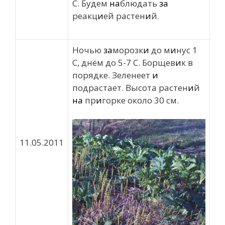
С. Будем
на
блюдать
за
реакц
и
ей растен
и
й.
Ночью
за
морозк
и
до м
и
нус 1
С, днём до 5-7 С. Борщев
и
к в
порядке. Зеленеет
и
подрастает. Высота растен
и
й
на
пр
и
горке около 30 см.
11.05.2011