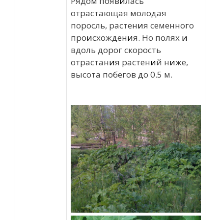
Рядом появ
и
лась
отрастающая молодая
поросль, растен
и
я семенного
про
и
схожден
и
я. Но полях
и
вдоль дорог скорость
отрастан
и
я растен
и
й н
и
же,
высота побегов до 0.5 м.