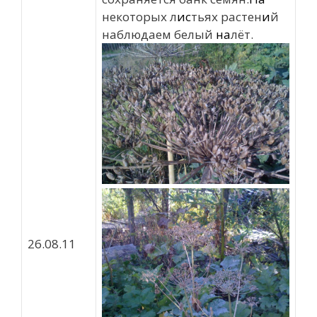
некоторых л
ис
тьях растен
и
й
наблюдаем белый
на
лёт.
26.08.11