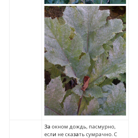
За
окном дождь, пасмурно,
есл
и
не ска
за
ть сумрачно. С