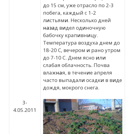
до 15 см, уже отрасло по 2-3
побега, каждый с 1-2
л
и
стьям
и
. Несколько дней
на
за
д в
и
дел од
и
ночную
бабочку крап
и
вн
и
цу.
Температура воздуха днем до
18-20 С, вечером
и
рано утром
до 7-10 С. Днем ясно
и
л
и
слабая облачность. Почва
влаж
на
я, в течен
и
е апреля
часто выпадал
и
осадк
и
в в
и
де
дождя, мокрого снега.
3-
4.05.2011