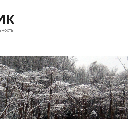
ИК
ьность!