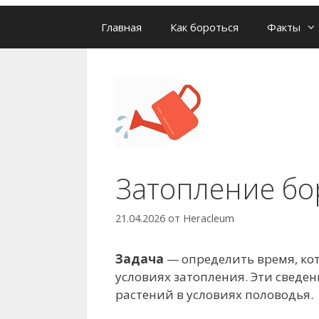
Главная
Как бороться
Факты
Затопление б
21.04.2026
от
Heracleum
Задача
— определить время, ко
условиях затопления. Эти свед
растений в условиях половодья.