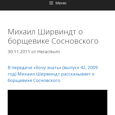
Меню
Михаил Ширвиндт о
борщевике Сосновского
30.11.2011
от
Heracleum
В передаче «Хочу знать» (выпуск 42, 2009
год) Михаил Ширвиндт рассказывает о
борщевике Сосновского.