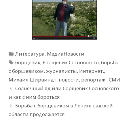
Рубрики
Литература
,
МедиаНовости
Метки
борщевик
,
Борщевик Сосновского
,
борьба
с борщевиком
,
журналисты
,
Интернет.
,
Михаил Ширвиндт
,
новости
,
репортаж.
,
СМИ
Солнечный яд или борщевик Сосновского
и как с ним бороться
Борьба с борщевиком в Ленинградской
области продолжается