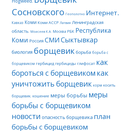
Hogweed.
Сосновского
Интернет.
Геополотно
Коми
Ленинградская
Коми АССР
Кавказ
Латвия
Республика
область.
Москва
РБК
Моисеев К.А.
Сыктывкар
СМИ
Коми
Россия
борщевик
биология
борьба
борьба с
как
гербицид
гербициды
глифосат
борщевиком
бороться с борщевиком
как
уничтожить борщевик
косить
корм
меры
меры борьбы
борщевик.
кошение
борьбы с борщевиком
новости
план
опасность борщевика
борьбы с борщевиком